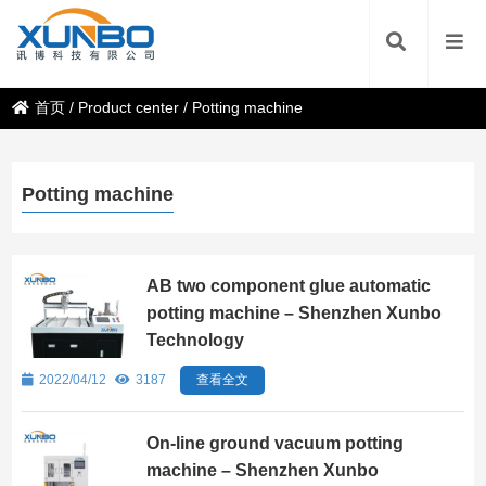
首页
/
Product center
/
Potting machine
Potting machine
AB two component glue automatic
potting machine – Shenzhen Xunbo
Technology
2022/04/12
3187
查看全文
On-line ground vacuum potting
machine – Shenzhen Xunbo