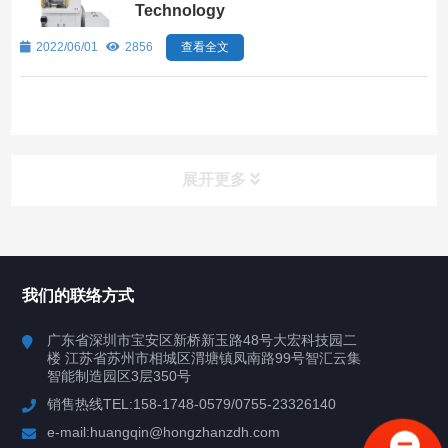
Technology
2022/06/01
2856
查看全文
展开更多
所有分类
深圳讯博科技
我们的联络方式
案例
广东省深圳市宝安区新桥新玉路48号大宏科技园二
楼 江苏省苏州市相城区渭塘镇凤南路99号智汇云集
行业案例
智能制造园区3层350号
销售热线TEL:158-1748-0579/0755-23326140
新闻中心
e-mail:huangqin@hongzhanzdh.com