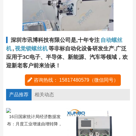
深圳市讯博科技有限公司是,十年专注
自动螺丝
机
,
视觉锁螺丝机
等非标自动化设备研发生产.广泛
应用于3C电子、半导体、新能源、汽车等领域，欢
迎新老客户前来洽谈！
咨询热线： 15817480579（微信同号）
产品推荐
相关动态
16日国家统计局经济数据发
布：月度工业增速由增转降，
布
但产业升级态势没有改变。