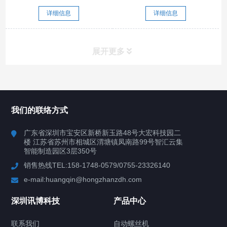
详细信息
详细信息
展开更多
所有分类
深圳讯博科技
我们的联络方式
案例
广东省深圳市宝安区新桥新玉路48号大宏科技园二
楼 江苏省苏州市相城区渭塘镇凤南路99号智汇云集
行业案例
智能制造园区3层350号
销售热线TEL:158-1748-0579/0755-23326140
新闻中心
e-mail:huangqin@hongzhanzdh.com
联系我们
深圳讯博科技
产品中心
联系我们
自动螺丝机
关于我们