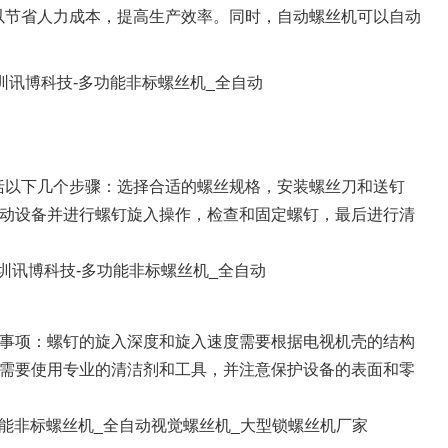
以节省人力成本，提高生产效率。同时，自动螺丝机可以自动
括以下几个步骤：选择合适的螺丝规格，安装螺丝刀和送钉
动设备并进行螺钉旋入操作，检查和固定螺钉，最后进行清
事项：螺钉的旋入深度和旋入速度需要根据电视机壳的结构
需要使用专业的清洁剂和工具，并注意保护设备的表面和零