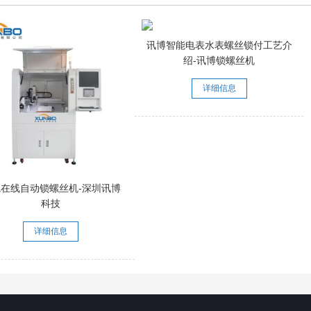
讯博智能电表水表螺丝锁付工艺介
绍-讯博锁螺丝机
详细信息
在线自动锁螺丝机-深圳讯博
科技
详细信息