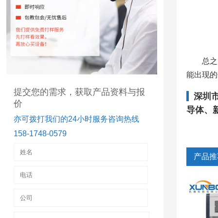
总之
能出现的
提交您的需求，获取产品资料与报
深圳
价
导体、
亦可拨打我们的24小时服务咨询热线
158-1748-0579
产品推