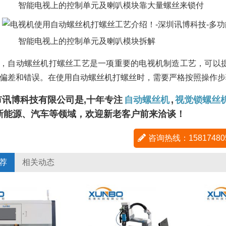
智能电视上的控制单元及喇叭模块靠大量螺丝来锁付
智能电视上的控制单元及喇叭模块拆解
，自动螺丝机打螺丝工艺是一项重要的电视机制造工艺，可以
偏差和错误。在使用自动螺丝机打螺丝时，需要严格按照操作步
市讯博科技有限公司是,十年专注
自动螺丝机
,
视觉锁螺丝
新能源、汽车等领域，欢迎新老客户前来洽谈！
咨询热线：1581748
荐
相关动态