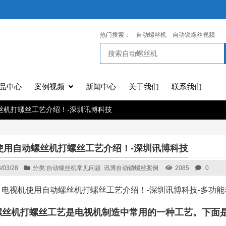
热门搜索：
自动螺丝机
自动锁螺丝视频
品中心
案例视频
新闻中心
关于我们
联系我们
丝机打螺丝工艺介绍！-深圳讯博科技
使用自动螺丝机打螺丝工艺介绍！-深圳讯博科技
/03/28
分类:
自动螺丝机常见问题
讯博自动锁螺丝案例
2085
0
螺丝机打螺丝工艺是电视机制造中常用的一种工艺。下面