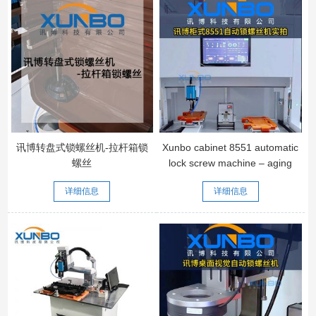
讯博转盘式锁螺丝机-拉杆箱锁
Xunbo cabinet 8551 automatic
螺丝
lock screw machine – aging
test real intelligent batch
详细信息
详细信息
automatic detection # lock
screw machine # Automatic
lock screw machine # Cabinet
lock screw machine can be
equipped with CCD vision
upgrade to visual lock screw
machine