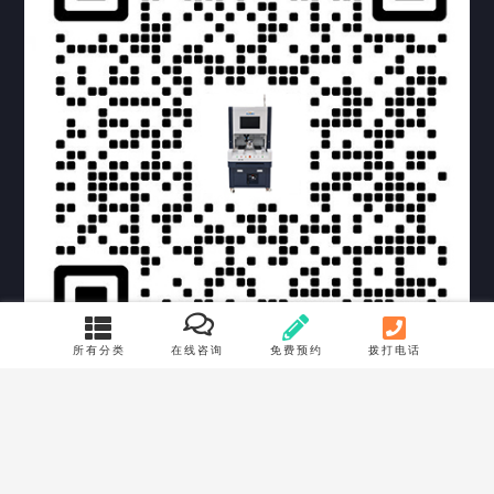
提交您的需求，获取产品资料与报价
亦可拨打我们的24小时服务咨询热线
所有分类
在线咨询
免费预约
拨打电话
158-1748-0579
Copyright © 2022 深圳市讯博科技有限公司 版权所有 |
粤ICP备
2021053188号