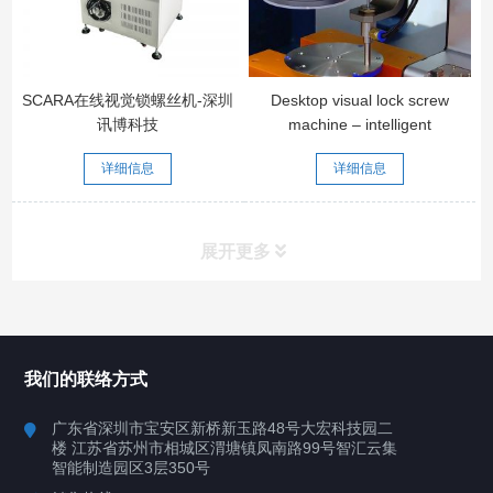
SCARA在线视觉锁螺丝机-深圳
Desktop visual lock screw
讯博科技
machine – intelligent
detection, visual interface,
详细信息
详细信息
double station cycle screw #
lock screw machine #
automatic lock screw machine
# visual lock screw machine
展开更多
所有分类
深圳讯博科技
我们的联络方式
案例
广东省深圳市宝安区新桥新玉路48号大宏科技园二
楼 江苏省苏州市相城区渭塘镇凤南路99号智汇云集
行业案例
智能制造园区3层350号