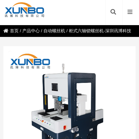
首页
/
产品中心
/
自动螺丝机
/
柜式六轴锁螺丝机-深圳讯博科技