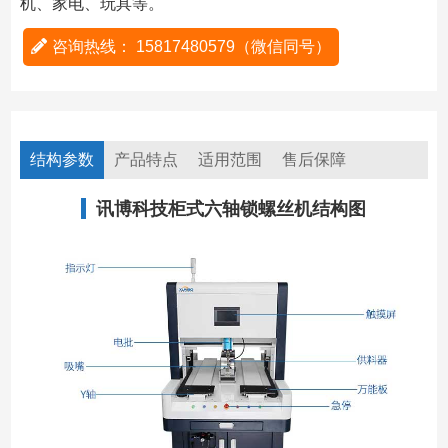
机、家电、玩具等。
咨询热线： 15817480579（微信同号）
结构参数
产品特点
适用范围
售后保障
讯博科技柜式六轴锁螺丝机结构图