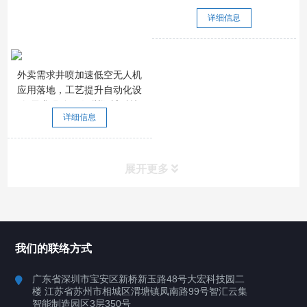
详细信息
外卖需求井喷加速低空无人机
应用落地，工艺提升自动化设
备需求强劲。-深圳讯博科技
详细信息
展开更多
所有分类
深圳讯博科技
我们的联络方式
案例
广东省深圳市宝安区新桥新玉路48号大宏科技园二
楼 江苏省苏州市相城区渭塘镇凤南路99号智汇云集
行业案例
智能制造园区3层350号