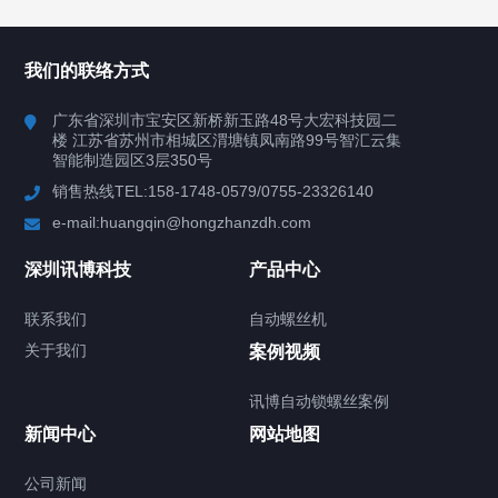
所有分类
深圳讯博科技
我们的联络方式
案例
广东省深圳市宝安区新桥新玉路48号大宏科技园二
楼 江苏省苏州市相城区渭塘镇凤南路99号智汇云集
行业案例
智能制造园区3层350号
销售热线TEL:158-1748-0579/0755-23326140
新闻中心
e-mail:huangqin@hongzhanzdh.com
联系我们
深圳讯博科技
产品中心
联系我们
自动螺丝机
关于我们
关于我们
案例视频
讯博自动锁螺丝案例
新闻中心
网站地图
联系我们
CONTACT US
公司新闻