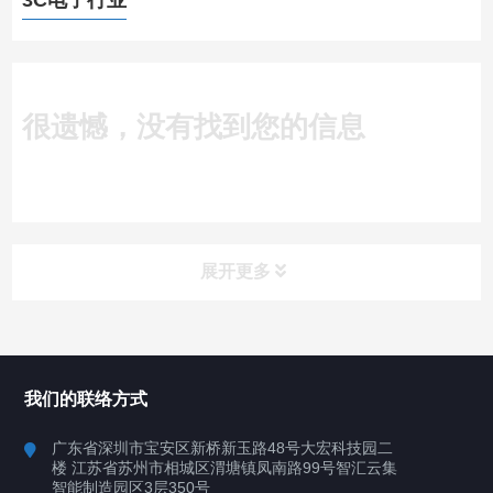
3C电子行业
很遗憾，没有找到您的信息
展开更多
所有分类
深圳讯博科技
我们的联络方式
案例
广东省深圳市宝安区新桥新玉路48号大宏科技园二
楼 江苏省苏州市相城区渭塘镇凤南路99号智汇云集
行业案例
智能制造园区3层350号