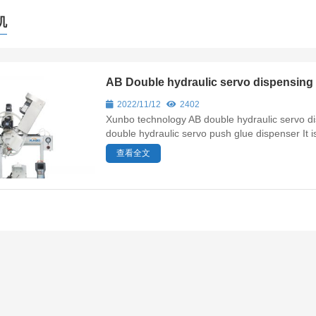
机
AB Double hydraulic servo dispensin
2022/11/12
2402
Xunbo technology AB double hydraulic servo d
double hydraulic servo push glue dispenser It is
查看全文