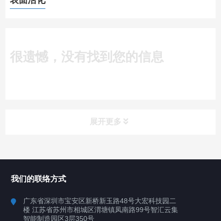
表面活化
很遗憾，没有找到您的信息
展开更多
所有分类
深圳讯博科技
我们的联络方式
案例
广东省深圳市宝安区新桥新玉路48号大宏科技园二
楼 江苏省苏州市相城区渭塘镇凤南路99号智汇云集
行业案例
智能制造园区3层350号