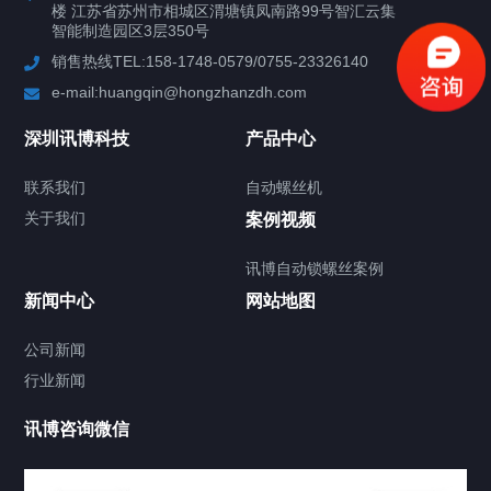
楼 江苏省苏州市相城区渭塘镇凤南路99号智汇云集
行业案例
智能制造园区3层350号
销售热线TEL:158-1748-0579/0755-23326140
新闻中心
e-mail:huangqin@hongzhanzdh.com
联系我们
深圳讯博科技
产品中心
联系我们
自动螺丝机
关于我们
关于我们
案例视频
讯博自动锁螺丝案例
新闻中心
网站地图
联系我们
CONTACT US
公司新闻
行业新闻
讯博咨询微信