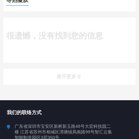
导热凝胶
很遗憾，没有找到您的信息
展开更多
所有分类
深圳讯博科技
我们的联络方式
案例
广东省深圳市宝安区新桥新玉路48号大宏科技园二
楼 江苏省苏州市相城区渭塘镇凤南路99号智汇云集
行业案例
智能制造园区3层350号