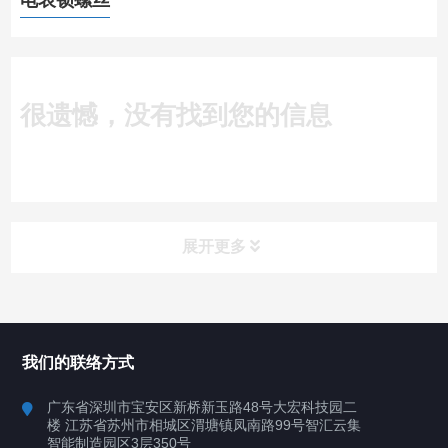
电表锁螺丝
很遗憾，没有找到您的信息
展开更多
所有分类
深圳讯博科技
我们的联络方式
案例
广东省深圳市宝安区新桥新玉路48号大宏科技园二
楼 江苏省苏州市相城区渭塘镇凤南路99号智汇云集
行业案例
智能制造园区3层350号