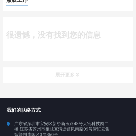
点胶工序
很遗憾，没有找到您的信息
展开更多
所有分类
深圳讯博科技
我们的联络方式
案例
广东省深圳市宝安区新桥新玉路48号大宏科技园二
楼 江苏省苏州市相城区渭塘镇凤南路99号智汇云集
行业案例
智能制造园区3层350号