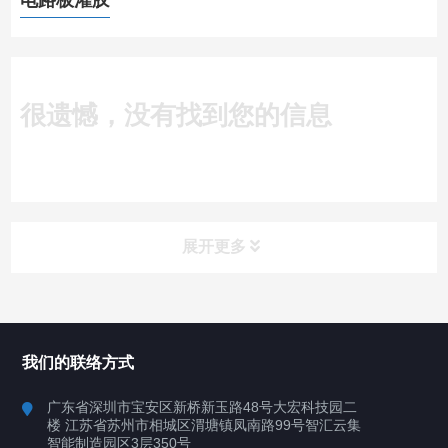
电路板灌胶
很遗憾，没有找到您的信息
展开更多
所有分类
深圳讯博科技
我们的联络方式
案例
广东省深圳市宝安区新桥新玉路48号大宏科技园二
楼 江苏省苏州市相城区渭塘镇凤南路99号智汇云集
行业案例
智能制造园区3层350号