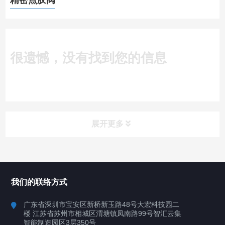
精密点胶阀
很遗憾，没有找到您的信息
展开更多
所有分类
深圳讯博科技
我们的联络方式
案例
广东省深圳市宝安区新桥新玉路48号大宏科技园二
楼 江苏省苏州市相城区渭塘镇凤南路99号智汇云集
行业案例
智能制造园区3层350号