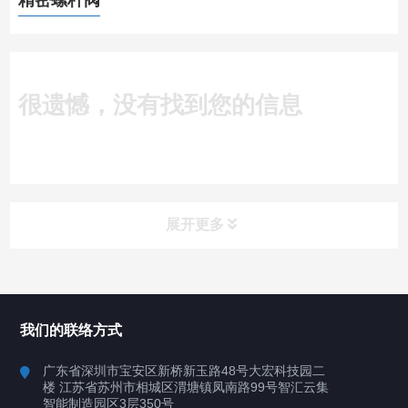
精密螺杆阀
很遗憾，没有找到您的信息
展开更多
所有分类
深圳讯博科技
我们的联络方式
案例
广东省深圳市宝安区新桥新玉路48号大宏科技园二
楼 江苏省苏州市相城区渭塘镇凤南路99号智汇云集
行业案例
智能制造园区3层350号