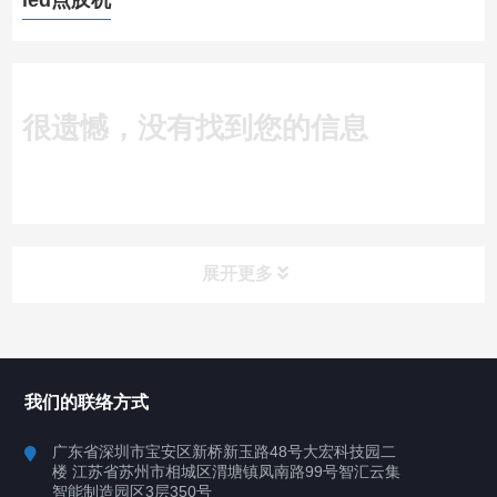
led点胶机
很遗憾，没有找到您的信息
展开更多
所有分类
深圳讯博科技
我们的联络方式
案例
广东省深圳市宝安区新桥新玉路48号大宏科技园二
楼 江苏省苏州市相城区渭塘镇凤南路99号智汇云集
行业案例
智能制造园区3层350号