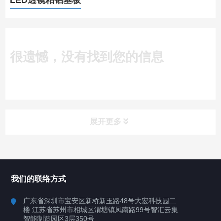
LED透镜粘铝基板
很遗憾，没有找到您的信息
展开更多
所有分类
深圳讯博科技
我们的联络方式
案例
广东省深圳市宝安区新桥新玉路48号大宏科技园二
楼 江苏省苏州市相城区渭塘镇凤南路99号智汇云集
行业案例
智能制造园区3层350号