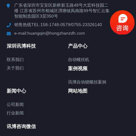
广东省深圳市宝安区新桥新玉路48号大宏科技园二
楼 江苏省苏州市相城区渭塘镇凤南路99号智汇云集
行业案例
智能制造园区3层350号
销售热线TEL:158-1748-0579/0755-23326140
新闻中心
e-mail:huangqin@hongzhanzdh.com
联系我们
深圳讯博科技
产品中心
联系我们
自动螺丝机
关于我们
关于我们
案例视频
讯博自动锁螺丝案例
新闻中心
网站地图
联系我们
CONTACT US
公司新闻
行业新闻
讯博咨询微信