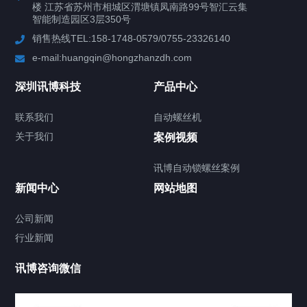
楼 江苏省苏州市相城区渭塘镇凤南路99号智汇云集
行业案例
智能制造园区3层350号
销售热线TEL:158-1748-0579/0755-23326140
新闻中心
e-mail:huangqin@hongzhanzdh.com
联系我们
深圳讯博科技
产品中心
联系我们
自动螺丝机
关于我们
关于我们
案例视频
讯博自动锁螺丝案例
新闻中心
网站地图
联系我们
CONTACT US
公司新闻
行业新闻
讯博咨询微信