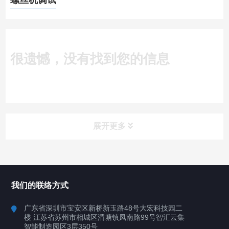
螺丝机调试
很遗憾，没有找到您的信息
展开更多
所有分类
深圳讯博科技
我们的联络方式
案例
广东省深圳市宝安区新桥新玉路48号大宏科技园二
楼 江苏省苏州市相城区渭塘镇凤南路99号智汇云集
行业案例
智能制造园区3层350号