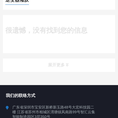
逆变器灌胶
很遗憾，没有找到您的信息
展开更多
所有分类
深圳讯博科技
我们的联络方式
案例
广东省深圳市宝安区新桥新玉路48号大宏科技园二
楼 江苏省苏州市相城区渭塘镇凤南路99号智汇云集
行业案例
智能制造园区3层350号