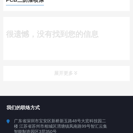
PCB三防漆喷涂
很遗憾，没有找到您的信息
展开更多
所有分类
深圳讯博科技
我们的联络方式
案例
广东省深圳市宝安区新桥新玉路48号大宏科技园二
楼 江苏省苏州市相城区渭塘镇凤南路99号智汇云集
行业案例
智能制造园区3层350号