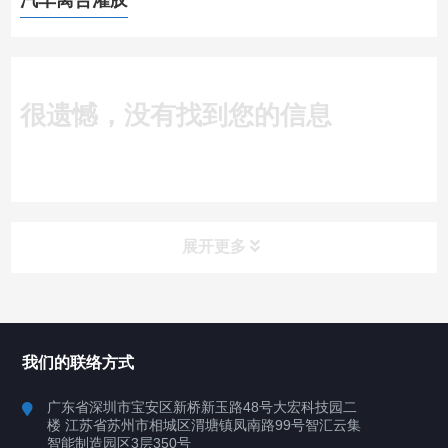
汽车离合灌胶
很遗憾，没有找到您的信息
展开更多
所有分类
深圳讯博科技
我们的联络方式
案例
广东省深圳市宝安区新桥新玉路48号大宏科技园二
楼 江苏省苏州市相城区渭塘镇凤南路99号智汇云集
行业案例
智能制造园区3层350号