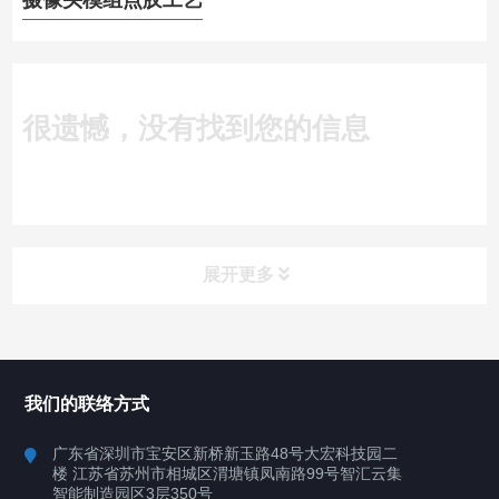
摄像头模组点胶工艺
很遗憾，没有找到您的信息
展开更多
所有分类
深圳讯博科技
我们的联络方式
案例
广东省深圳市宝安区新桥新玉路48号大宏科技园二
楼 江苏省苏州市相城区渭塘镇凤南路99号智汇云集
行业案例
智能制造园区3层350号