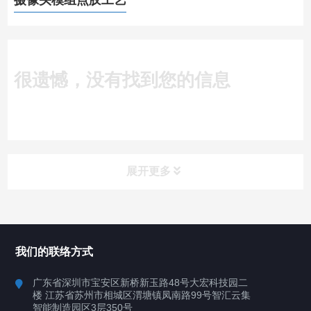
摄像头模组点胶工艺
很遗憾，没有找到您的信息
展开更多
所有分类
深圳讯博科技
我们的联络方式
案例
广东省深圳市宝安区新桥新玉路48号大宏科技园二
楼 江苏省苏州市相城区渭塘镇凤南路99号智汇云集
行业案例
智能制造园区3层350号