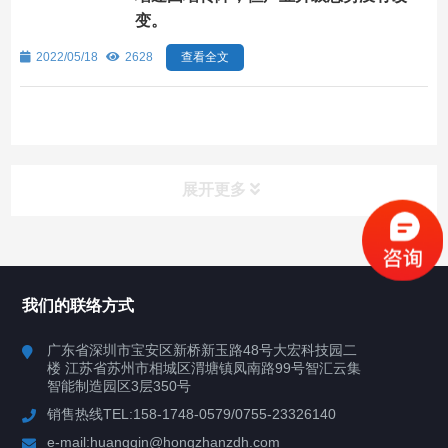
变。
2022/05/18
2628
查看全文
展开更多
所有分类
深圳讯博科技
我们的联络方式
案例
广东省深圳市宝安区新桥新玉路48号大宏科技园二
楼 江苏省苏州市相城区渭塘镇凤南路99号智汇云集
行业案例
智能制造园区3层350号
销售热线TEL:158-1748-0579/0755-23326140
新闻中心
e-mail:huangqin@hongzhanzdh.com