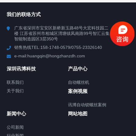
所有分类
深圳讯博科技
我们的联络方式
案例
广东省深圳市宝安区新桥新玉路48号大宏科技园二
楼 江苏省苏州市相城区渭塘镇凤南路99号智汇云集
行业案例
智能制造园区3层350号
销售热线TEL:158-1748-0579/0755-23326140
新闻中心
e-mail:huangqin@hongzhanzdh.com
联系我们
深圳讯博科技
产品中心
联系我们
自动螺丝机
关于我们
关于我们
案例视频
讯博自动锁螺丝案例
新闻中心
网站地图
联系我们
CONTACT US
公司新闻
行业新闻