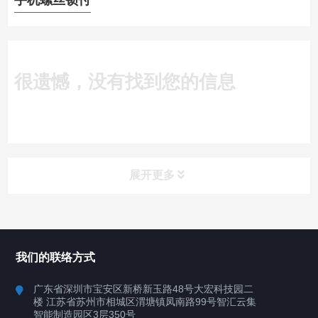
手机螺丝锁付
很遗憾，没有找到您的信息
展开更多
所有分类
深圳讯博科技
我们的联络方式
案例
广东省深圳市宝安区新桥新玉路48号大宏科技园二
楼 江苏省苏州市相城区渭塘镇凤南路99号智汇云集
行业案例
智能制造园区3层350号