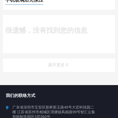
手机玻璃后壳保压
很遗憾，没有找到您的信息
展开更多
所有分类
深圳讯博科技
我们的联络方式
案例
广东省深圳市宝安区新桥新玉路48号大宏科技园二
楼 江苏省苏州市相城区渭塘镇凤南路99号智汇云集
行业案例
智能制造园区3层350号