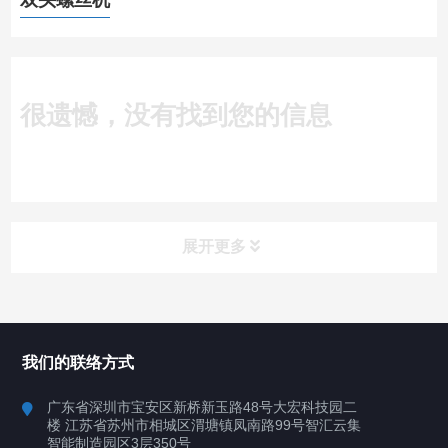
双头螺丝机
很遗憾，没有找到您的信息
展开更多
所有分类
深圳讯博科技
我们的联络方式
案例
广东省深圳市宝安区新桥新玉路48号大宏科技园二
楼 江苏省苏州市相城区渭塘镇凤南路99号智汇云集
行业案例
智能制造园区3层350号