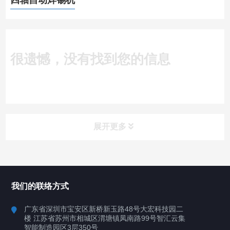
四轴自动焊锡机
很遗憾，没有找到您的信息
展开更多
所有分类
深圳讯博科技
我们的联络方式
案例
广东省深圳市宝安区新桥新玉路48号大宏科技园二
楼 江苏省苏州市相城区渭塘镇凤南路99号智汇云集
行业案例
智能制造园区3层350号