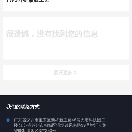
TWS耳机点胶工艺
很遗憾，没有找到您的信息
展开更多
所有分类
深圳讯博科技
我们的联络方式
案例
广东省深圳市宝安区新桥新玉路48号大宏科技园二
楼 江苏省苏州市相城区渭塘镇凤南路99号智汇云集
行业案例
智能制造园区3层350号