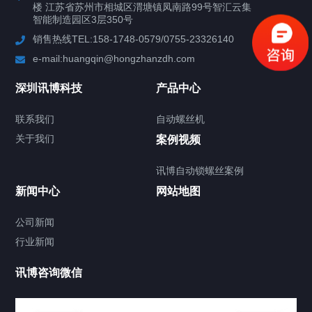
楼 江苏省苏州市相城区渭塘镇凤南路99号智汇云集
行业案例
智能制造园区3层350号
销售热线TEL:158-1748-0579/0755-23326140
新闻中心
e-mail:huangqin@hongzhanzdh.com
联系我们
深圳讯博科技
产品中心
联系我们
自动螺丝机
关于我们
关于我们
案例视频
讯博自动锁螺丝案例
新闻中心
网站地图
联系我们
CONTACT US
公司新闻
行业新闻
讯博咨询微信