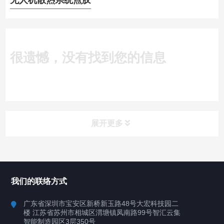
无人机散热系统点胶
很遗憾，没有找到您的信息
展开更多
所有分类
深圳讯博科技
我们的联络方式
案例
广东省深圳市宝安区新桥新玉路48号大宏科技园二
楼 江苏省苏州市相城区渭塘镇凤南路99号智汇云集
行业案例
智能制造园区3层350号