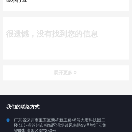
显示行业
很遗憾，没有找到您的信息
展开更多
所有分类
深圳讯博科技
我们的联络方式
案例
广东省深圳市宝安区新桥新玉路48号大宏科技园二
楼 江苏省苏州市相城区渭塘镇凤南路99号智汇云集
行业案例
智能制造园区3层350号