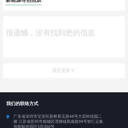
新能源导热点胶
很遗憾，没有找到您的信息
展开更多
所有分类
深圳讯博科技
我们的联络方式
案例
广东省深圳市宝安区新桥新玉路48号大宏科技园二
楼 江苏省苏州市相城区渭塘镇凤南路99号智汇云集
行业案例
智能制造园区3层350号