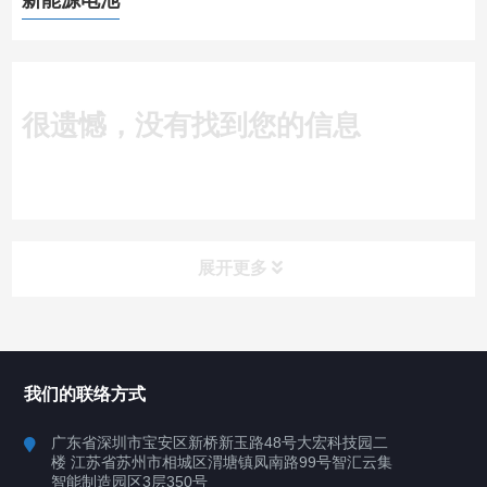
新能源电池
很遗憾，没有找到您的信息
展开更多
所有分类
深圳讯博科技
我们的联络方式
案例
广东省深圳市宝安区新桥新玉路48号大宏科技园二
楼 江苏省苏州市相城区渭塘镇凤南路99号智汇云集
行业案例
智能制造园区3层350号