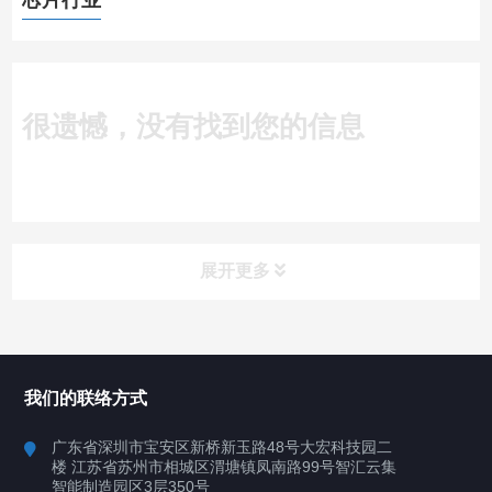
芯片行业
很遗憾，没有找到您的信息
展开更多
所有分类
深圳讯博科技
我们的联络方式
案例
广东省深圳市宝安区新桥新玉路48号大宏科技园二
楼 江苏省苏州市相城区渭塘镇凤南路99号智汇云集
行业案例
智能制造园区3层350号