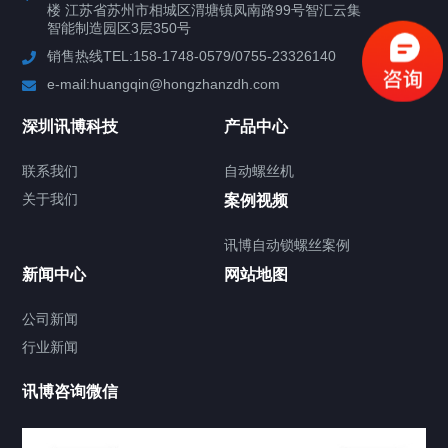
楼 江苏省苏州市相城区渭塘镇凤南路99号智汇云集
行业案例
智能制造园区3层350号
销售热线TEL:158-1748-0579/0755-23326140
新闻中心
e-mail:huangqin@hongzhanzdh.com
联系我们
深圳讯博科技
产品中心
联系我们
自动螺丝机
关于我们
关于我们
案例视频
讯博自动锁螺丝案例
新闻中心
网站地图
联系我们
CONTACT US
公司新闻
行业新闻
讯博咨询微信