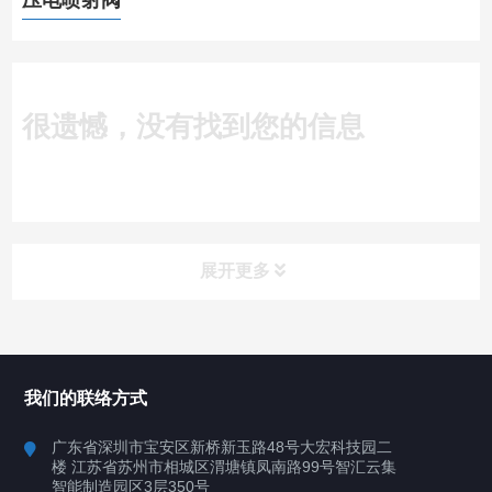
压电喷射阀
很遗憾，没有找到您的信息
展开更多
所有分类
深圳讯博科技
我们的联络方式
案例
广东省深圳市宝安区新桥新玉路48号大宏科技园二
楼 江苏省苏州市相城区渭塘镇凤南路99号智汇云集
行业案例
智能制造园区3层350号