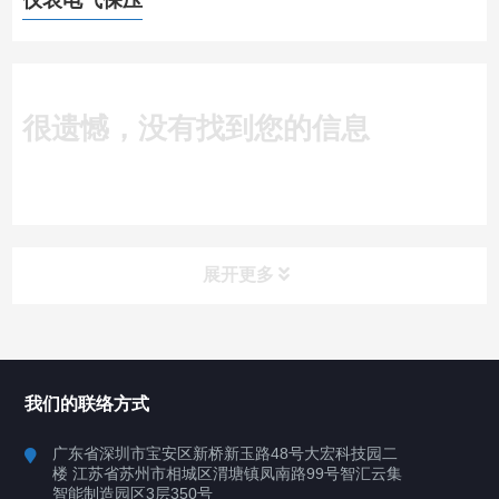
仪表电气保压
很遗憾，没有找到您的信息
展开更多
所有分类
深圳讯博科技
我们的联络方式
案例
广东省深圳市宝安区新桥新玉路48号大宏科技园二
楼 江苏省苏州市相城区渭塘镇凤南路99号智汇云集
行业案例
智能制造园区3层350号