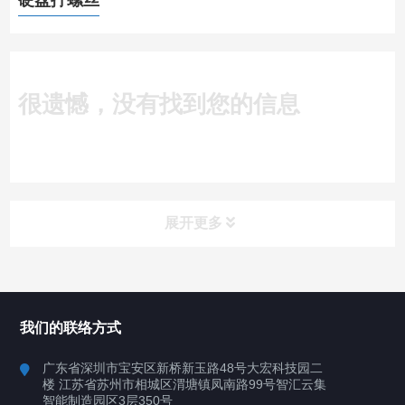
硬盘拧螺丝
很遗憾，没有找到您的信息
展开更多
所有分类
深圳讯博科技
我们的联络方式
案例
广东省深圳市宝安区新桥新玉路48号大宏科技园二
楼 江苏省苏州市相城区渭塘镇凤南路99号智汇云集
行业案例
智能制造园区3层350号