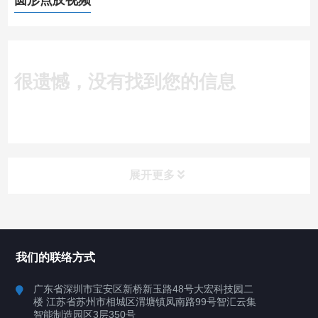
圆形点胶视频
很遗憾，没有找到您的信息
展开更多
所有分类
深圳讯博科技
我们的联络方式
案例
广东省深圳市宝安区新桥新玉路48号大宏科技园二
楼 江苏省苏州市相城区渭塘镇凤南路99号智汇云集
行业案例
智能制造园区3层350号