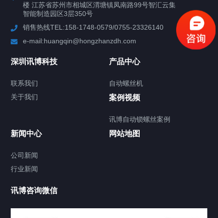
楼 江苏省苏州市相城区渭塘镇凤南路99号智汇云集
行业案例
智能制造园区3层350号
销售热线TEL:158-1748-0579/0755-23326140
新闻中心
e-mail:huangqin@hongzhanzdh.com
联系我们
深圳讯博科技
产品中心
联系我们
自动螺丝机
关于我们
关于我们
案例视频
讯博自动锁螺丝案例
新闻中心
网站地图
联系我们
CONTACT US
公司新闻
行业新闻
讯博咨询微信