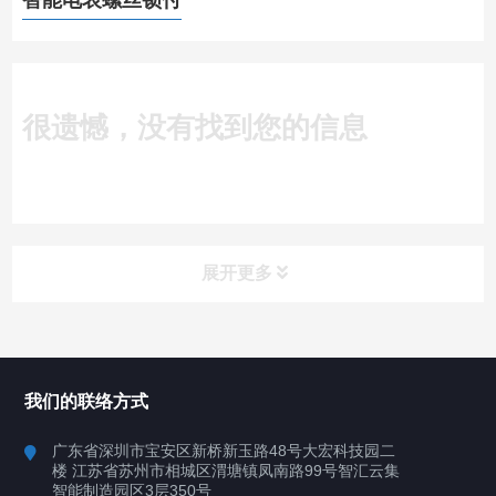
智能电表螺丝锁付
很遗憾，没有找到您的信息
展开更多
所有分类
深圳讯博科技
我们的联络方式
案例
广东省深圳市宝安区新桥新玉路48号大宏科技园二
楼 江苏省苏州市相城区渭塘镇凤南路99号智汇云集
行业案例
智能制造园区3层350号