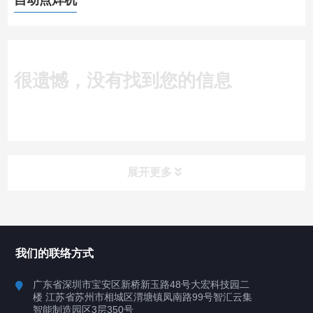
自动点焊机
很遗憾，没有找到您的信息
展开更多
所有分类
深圳讯博科技
我们的联络方式
案例
广东省深圳市宝安区新桥新玉路48号大宏科技园二
楼 江苏省苏州市相城区渭塘镇凤南路99号智汇云集
行业案例
智能制造园区3层350号