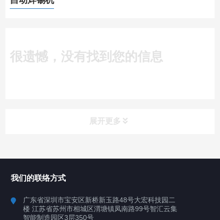
自动焊锡机
很遗憾，没有找到您的信息
展开更多
所有分类
深圳讯博科技
我们的联络方式
案例
广东省深圳市宝安区新桥新玉路48号大宏科技园二
楼 江苏省苏州市相城区渭塘镇凤南路99号智汇云集
行业案例
智能制造园区3层350号