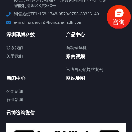
楼 江苏省苏州市相城区渭塘镇凤南路99号智汇云集
行业案例
智能制造园区3层350号
销售热线TEL:158-1748-0579/0755-23326140
新闻中心
e-mail:huangqin@hongzhanzdh.com
联系我们
深圳讯博科技
产品中心
联系我们
自动螺丝机
关于我们
关于我们
案例视频
讯博自动锁螺丝案例
新闻中心
网站地图
联系我们
CONTACT US
公司新闻
行业新闻
讯博咨询微信