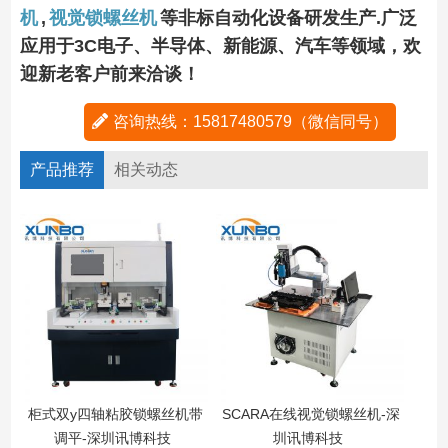
机
,
视觉锁螺丝机
等非标自动化设备研发生产.广泛
应用于3C电子、半导体、新能源、汽车等领域，欢
迎新老客户前来洽谈！
咨询热线：15817480579（微信同号）
产品推荐
相关动态
柜式双y四轴粘胶锁螺丝机带
SCARA在线视觉锁螺丝机-深
智
调平-深圳讯博科技
圳讯博科技
值