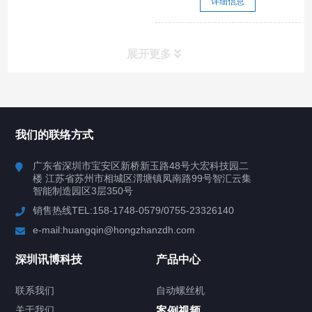
详细信息
展开更多
所有分类
深圳讯博科技
我们的联络方式
案例
广东省深圳市宝安区新桥新玉路48号大宏科技园二
楼 江苏省苏州市相城区渭塘镇凤南路99号智汇云集
行业案例
智能制造园区3层350号
销售热线TEL:158-1748-0579/0755-23326140
新闻中心
e-mail:huangqin@hongzhanzdh.com
联系我们
深圳讯博科技
产品中心
联系我们
自动螺丝机
关于我们
关于我们
案例视频