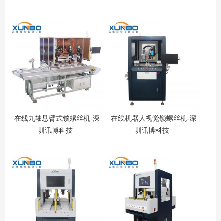
建
在线九轴悬臂式锁螺丝机-深
在线机器人视觉锁螺丝机-深
穿
圳讯博科技
圳讯博科技
一